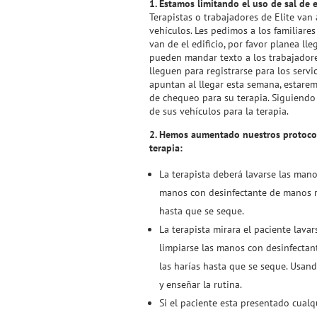
1. Estamos limitando el uso de sal de 
Terapistas o trabajadores de Elite van 
vehículos. Les pedimos a los familiares
van de el edificio, por favor planea ll
pueden mandar texto a los trabajado
lleguen para registrarse para los serv
apuntan al llegar esta semana, estar
de chequeo para su terapia. Siguiendo l
de sus vehículos para la terapia.
2. Hemos aumentado nuestros protocol
terapia:
La terapista deberá lavarse las man
manos con desinfectante de manos r
hasta que se seque.
La terapista mirara el paciente lav
limpiarse las manos con desinfecta
las harías hasta que se seque. Usand
y enseñar la rutina.
Si el paciente esta presentado cualq