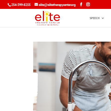
254-399-8255
elite@elitetherapycenter.org
SPEECH