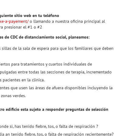
guiente sitio web en tu teléfono
ake-a-payement/
o llamando a nuestra oficina principal al
a presionar el #1 o #2
es de CDC de distanciamiento social, planeamos:
 sillas de la sala de espera para que los familiares que deben
iertos para tratamientos y cuartos individuales de
ulgadas entre todas las secciones de terapia, incrementado
s pacientes en la clínica.
ientes que usen las áreas de afuera disponibles incluyendo la
y zonas verdes.
tro edificio esta sujeto a responder preguntas de selección
nde si, has tenido fiebre, tos, o falta de respiración ?
ia an tenido fiebre, tos, o falta de respiración recientemente?