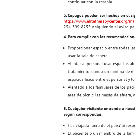
continuar con la terapia.
3. Copagos pueden ser hechos en el si
https://www.elitetherapycenter.org/m
254-399-8255 y siguiendo el aviso par
4. Para cumplir con las recomendacion
Proporcionar espacio entre todas las
usar la sala de espera.
Alentar al personal usar espacios ab
tratamiento, dando un mínimo de 6 p
espacios físico entre el personal y lo
Alentado a los familiares de los pac
area de picnic, las mesas de afuera, 
5. Cualquier visitante entrando a nues
según correspondan:
Has viajado fuera de el país? Si respo
El paciente o un miembro de la famil