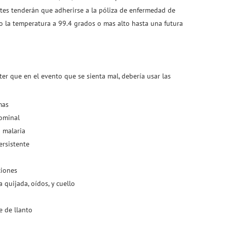
antes tenderán que adherirse a la póliza de enfermedad de
o la temperatura a 99.4 grados o mas alto hasta una futura
ter que en el evento que se sienta mal, debería usar las
mas
dominal
 malaria
ersistente
ciones
 quijada, oídos, y cuello
e de llanto