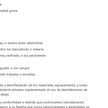
e
medad grave
as, o severo dolor abdominal
obre los marcadores o malaria
ta, resfriado, o tos persistente
 aguado o con sangre
ido tratadas y resueltas
do y desinfectando de los materiales, equipamiento, y todas
nalmente estamos implementado el uso de desinfectantes de
rabajo.
o, y conformidad a medida que continuemos sobrellevando
 servir a su familia que nunca renunciaremos y apreciamos su