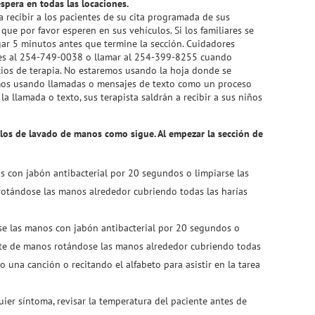
espera en todas las locaciones.
a recibir a los pacientes de su cita programada de sus
 que por favor esperen en sus vehículos. Si los familiares se
egar 5 minutos antes que termine la sección. Cuidadores
res al 254-749-0038 o llamar al 254-399-8255 cuando
icios de terapia. No estaremos usando la hoja donde se
emos usando llamadas o mensajes de texto como un proceso
a llamada o texto, sus terapista saldrán a recibir a sus niños
os de lavado de manos como sigue. Al empezar la sección de
os con jabón antibacterial por 20 segundos o limpiarse las
otándose las manos alrededor cubriendo todas las harías
arse las manos con jabón antibacterial por 20 segundos o
nte de manos rotándose las manos alrededor cubriendo todas
o una canción o recitando el alfabeto para asistir en la tarea
uier síntoma, revisar la temperatura del paciente antes de